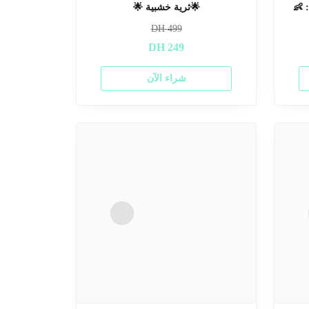
🌟ثرية خشبية 🌟
: 
DH
499
DH
249
شراء الآن