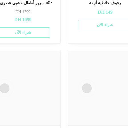
 سرير أطفال خشبي عصري: 👶
رفوف حائطية أنيقة
DH
1299
DH
149
DH
1099
شراء الآن
شراء الآن