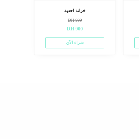
خزانة احدية
DH
999
DH
900
شراء الآن