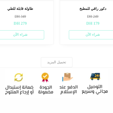
دكور راقي للمطبخ
طاولة قابلة للطي
DH
349
DH
249
DH
279
DH
179
شراء الآن
شراء الآن
تحميل المزيد